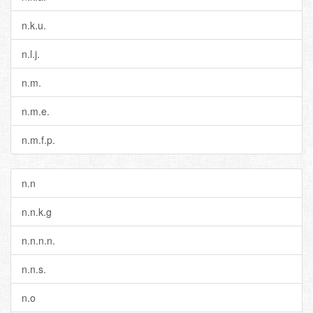
n.k.u.
n.l.j.
n.m.
n.m.e.
n.m.f.p.
n.n
n.n.k.g
n.n.n.n.
n.n.s.
n.o