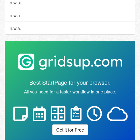
n.w .a
n.w.a
n.w.a.
Best StartPage for your browser.
All you need for a faster workflow in one place.
Get it for Free