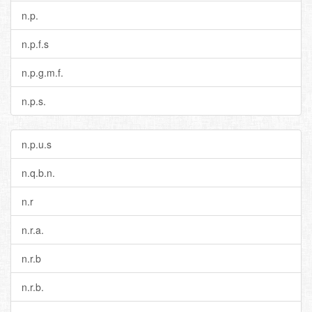
n.p.
n.p.f.s
n.p.g.m.f.
n.p.s.
n.p.u.s
n.q.b.n.
n.r
n.r.a.
n.r.b
n.r.b.