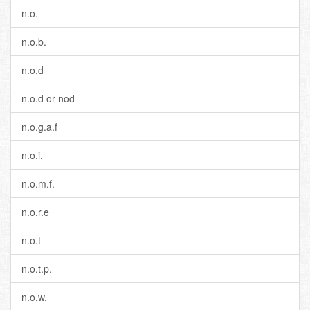
n.o.
n.o.b.
n.o.d
n.o.d or nod
n.o.g.a.f
n.o.i.
n.o.m.f.
n.o.r.e
n.o.t
n.o.t.p.
n.o.w.